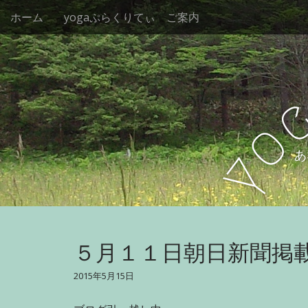
M
S
ホーム
yogaぷらくりてぃ ご案内
k
a
i
i
p
n
t
m
o
e
c
n
o
o
n
u
t
y
あ
e
n
t
５月１１日朝日新聞掲
2015年5月15日