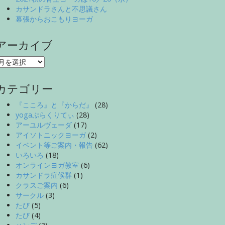
カサンドラさんと不思議さん
幕張からおこもりヨーガ
アーカイブ
ア
ー
カ
カテゴリー
イ
ブ
『こころ』と『からだ』
(28)
yogaぷらくりてぃ
(28)
アーユルヴェーダ
(17)
アイソトニックヨーガ
(2)
イベント等ご案内・報告
(62)
いろいろ
(18)
オンラインヨガ教室
(6)
カサンドラ症候群
(1)
クラスご案内
(6)
サークル
(3)
たび
(5)
たび
(4)