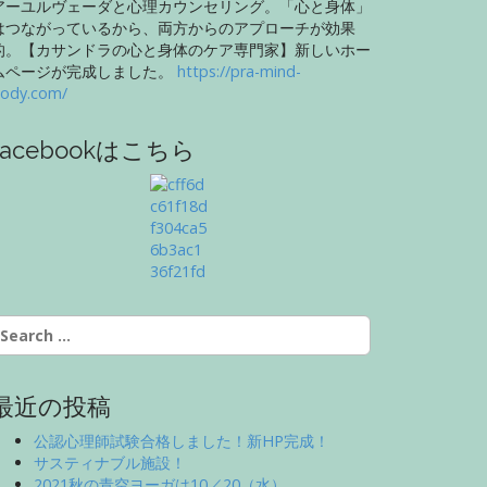
アーユルヴェーダと心理カウンセリング。「心と身体」
はつながっているから、両方からのアプローチが効果
的。【カサンドラの心と身体のケア専門家】新しいホー
ムページが完成しました。
https://pra-mind-
ody.com/
facebookはこちら
最近の投稿
公認心理師試験合格しました！新HP完成！
サスティナブル施設！
2021秋の青空ヨーガは10／20（水）