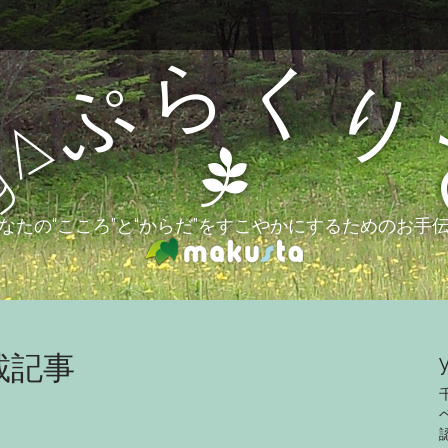
ら
く
ぷ
り
a
g
なたの“こころ”と“からだ”をすこやかにするためのお手
載記事