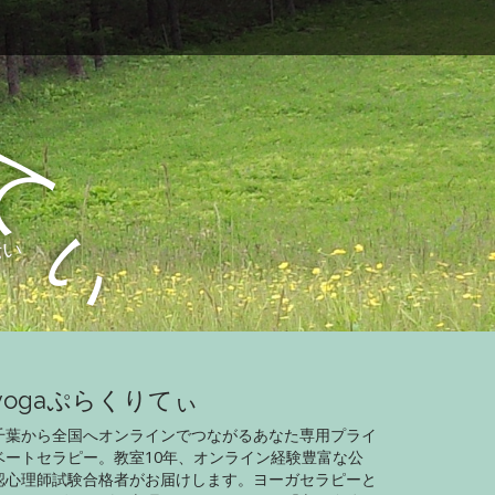
て
ぃ
伝い
yogaぷらくりてぃ
千葉から全国へオンラインでつながるあなた専用プライ
ベートセラピー。教室10年、オンライン経験豊富な公
認心理師試験合格者がお届けします。ヨーガセラピーと