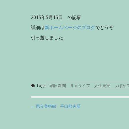
2015年5月15日 の記事
詳細は
新ホームページのブログ
でどうぞ
引っ越しました
Tags:
朝日新聞 Ｒｅライフ 人生充実 ｙぽが
P
← 県立美術館 平山郁夫展
o
s