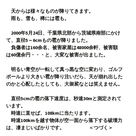
天からは様々なものが降りてきます。
雨も、雪も、稀には雹も。
2000年5月24日、千葉県北部から茨城県南部にかけ
て、直径5～6cmもの雹が降りました。
負傷者は160余名、被害家屋は48000余軒、被害額
は60億余円・・・と、大変な被害が出ました。
明るい青空が一転して真っ黒な空に変わり、ゴルフ
ボールより大きい雹が降り注いだら、天が崩れ出した
のかと心配したとしても、大袈裟なとは笑えません。
直径5cmの雹の落下速度は、秒速30mと測定されて
います。
時速に直せば、108kmに当たります。
時速100kmを越す物体が空一面から落下する破壊力
は、凄まじいばかりです。 ＜つづく＞