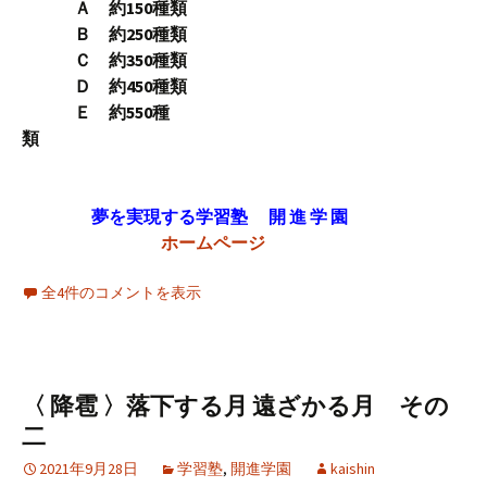
Ａ 約150種類
Ｂ 約250種類
Ｃ 約350種類
Ｄ 約450種類
Ｅ 約550種
類
夢を実現する学習塾 開 進 学 園
ホームページ
全4件のコメントを表示
〈 降雹 〉落下する月 遠ざかる月 その
二
2021年9月28日
学習塾
,
開進学園
kaishin