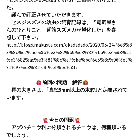
た。
謹んで訂正させていただきます。
セスジスズメの幼虫の飼育記録は、『電気屋さ
んのひとりごと 背筋スズメガが孵化した』を参
照して下さい。
http://blogs.makusta.com/okadadado/2020/05/24/%e8%8
3%8c%e7%ad%8b%e3%82%b9%e3%82%ba%e3%83%a1
%e3%82%ac%e3%81%8c%e7%be%bd%e5%8c%96%e3%
81%97%e3%81%9f%ef%bc%81/
前回の問題 解答
雹の大きさは、｢直径5mm以上の氷粒｣と定義されて
います。
今日の問題
アゲハチョウ科に分類されるチョウは、何種類いる
でしょう。