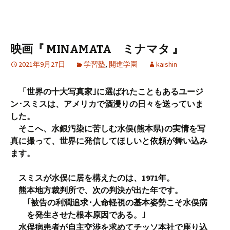
映画『 MINAMATA ミナマタ 』
2021年9月27日
学習塾
,
開進学園
kaishin
「世界の十大写真家｣に選ばれたこともあるユージ
ン･スミスは、アメリカで酒浸りの日々を送っていま
した。
そこへ、水銀汚染に苦しむ水俣(熊本県)の実情を写
真に撮って、世界に発信してほしいと依頼が舞い込み
ます。
スミスが水俣に居を構えたのは、1971年。
熊本地方裁判所で、次の判決が出た年です。
｢被告の利潤追求･人命軽視の基本姿勢こそ水俣病
を発生させた根本原因である。｣
水俣病患者が自主交渉を求めてチッソ本社で座り込