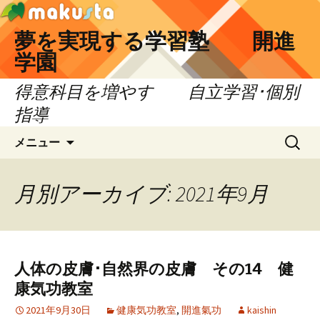
夢を実現する学習塾 開進
学園
得意科目を増やす 自立学習･個別
指導
コ
検
メニュー
ン
索:
テ
ン
月別アーカイブ: 2021年9月
ツ
へ
移
動
人体の皮膚･自然界の皮膚 その14 健
康気功教室
2021年9月30日
健康気功教室
,
開進氣功
kaishin